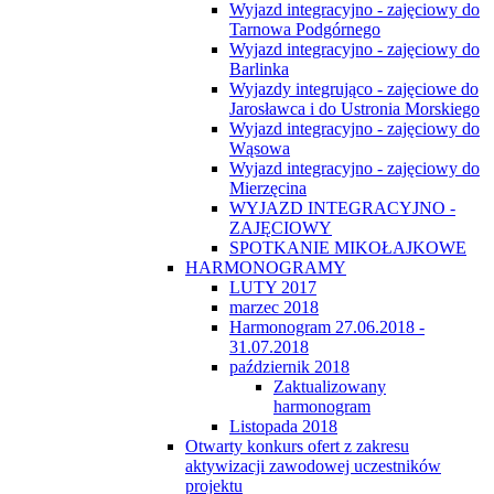
Wyjazd integracyjno - zajęciowy do
Tarnowa Podgórnego
Wyjazd integracyjno - zajęciowy do
Barlinka
Wyjazdy integrująco - zajęciowe do
Jarosławca i do Ustronia Morskiego
Wyjazd integracyjno - zajęciowy do
Wąsowa
Wyjazd integracyjno - zajęciowy do
Mierzęcina
WYJAZD INTEGRACYJNO -
ZAJĘCIOWY
SPOTKANIE MIKOŁAJKOWE
HARMONOGRAMY
LUTY 2017
marzec 2018
Harmonogram 27.06.2018 -
31.07.2018
październik 2018
Zaktualizowany
harmonogram
Listopada 2018
Otwarty konkurs ofert z zakresu
aktywizacji zawodowej uczestników
projektu