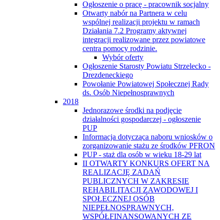
Ogłoszenie o pracę - pracownik socjalny
Otwarty nabór na Partnera w celu
wspólnej realizacji projektu w ramach
Działania 7.2 Programy aktywnej
integracji realizowane przez powiatowe
centra pomocy rodzinie.
Wybór oferty
Ogłoszenie Starosty Powiatu Strzelecko -
Drezdeneckiego
Powołanie Powiatowej Społecznej Rady
ds. Osób Niepełnosprawnych
2018
Jednorazowe środki na podjęcie
działalności gospodarczej - ogłoszenie
PUP
Informacja dotycząca naboru wniosków o
zorganizowanie stażu ze środków PFRON
PUP - staż dla osób w wieku 18-29 lat
II OTWARTY KONKURS OFERT NA
REALIZACJĘ ZADAŃ
PUBLICZNYCH W ZAKRESIE
REHABILITACJI ZAWODOWEJ I
SPOŁECZNEJ OSÓB
NIEPEŁNOSPRAWNYCH,
WSPÓŁFINANSOWANYCH ZE