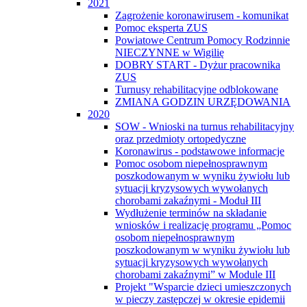
2021
Zagrożenie koronawirusem - komunikat
Pomoc eksperta ZUS
Powiatowe Centrum Pomocy Rodzinnie
NIECZYNNE w Wigilię
DOBRY START - Dyżur pracownika
ZUS
Turnusy rehabilitacyjne odblokowane
ZMIANA GODZIN URZĘDOWANIA
2020
SOW - Wnioski na turnus rehabilitacyjny
oraz przedmioty ortopedyczne
Koronawirus - podstawowe informacje
Pomoc osobom niepełnosprawnym
poszkodowanym w wyniku żywiołu lub
sytuacji kryzysowych wywołanych
chorobami zakaźnymi - Moduł III
Wydłużenie terminów na składanie
wniosków i realizację programu „Pomoc
osobom niepełnosprawnym
poszkodowanym w wyniku żywiołu lub
sytuacji kryzysowych wywołanych
chorobami zakaźnymi” w Module III
Projekt "Wsparcie dzieci umieszczonych
w pieczy zastępczej w okresie epidemii