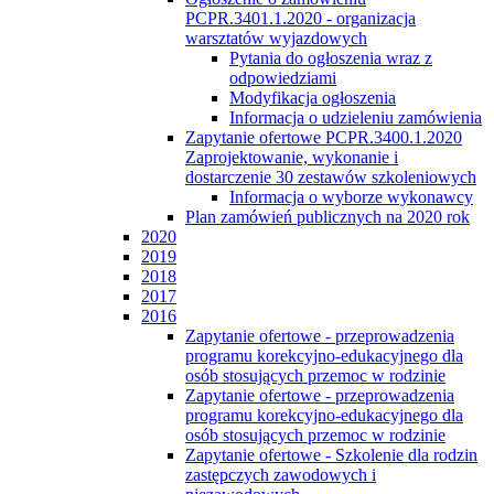
PCPR.3401.1.2020 - organizacja
warsztatów wyjazdowych
Pytania do ogłoszenia wraz z
odpowiedziami
Modyfikacja ogłoszenia
Informacja o udzieleniu zamówienia
Zapytanie ofertowe PCPR.3400.1.2020
Zaprojektowanie, wykonanie i
dostarczenie 30 zestawów szkoleniowych
Informacja o wyborze wykonawcy
Plan zamówień publicznych na 2020 rok
2020
2019
2018
2017
2016
Zapytanie ofertowe - przeprowadzenia
programu korekcyjno-edukacyjnego dla
osób stosujących przemoc w rodzinie
Zapytanie ofertowe - przeprowadzenia
programu korekcyjno-edukacyjnego dla
osób stosujących przemoc w rodzinie
Zapytanie ofertowe - Szkolenie dla rodzin
zastępczych zawodowych i