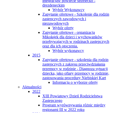
integracjaw powiecie strzelecko -
drezdeneckim
Wybór Wykonawcy
Zapytanie ofertowe - Szkolenie dla rodzin
zastępczych zawodowych i
niezawodowych
Wybór oferty
Zapytanie ofertowe - organizacja
Mikołajek dla dzieci i wychowanków
przebywających w rodzinach zastępczych
oraz dla ich otoczenia.
Wybór wykonawcy
2015
Zapytanie ofertowe - szkolenia dla rodzin
zastępczych z zakresu przeciwdziałania
przemocy w rodzinie - Diagnoza sytuacji
dziecka, jako ofiary przemocy w rodzinie,
zastosowania procedury Niebiskiej Kart
Informacja o wyborze oferty
Aktualności
2022
XIII Powiatowy Dzień Rodzicielstwa
Zastępczego
Program wyrównywania różnic między
regionami III w 2022 roku