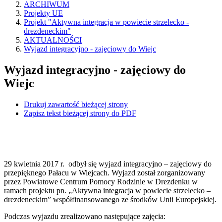
ARCHIWUM
Projekty UE
Projekt "Aktywna integracja w powiecie strzelecko -
drezdeneckim"
AKTUALNOŚCI
Wyjazd integracyjno - zajęciowy do Wiejc
Wyjazd integracyjno - zajęciowy do
Wiejc
Drukuj zawartość bieżącej strony
Zapisz tekst bieżącej strony do PDF
29 kwietnia 2017 r. odbył się wyjazd integracyjno – zajęciowy do
przepięknego Pałacu w Wiejcach. Wyjazd został zorganizowany
przez Powiatowe Centrum Pomocy Rodzinie w Drezdenku w
ramach projektu pn. „Aktywna integracja w powiecie strzelecko –
drezdeneckim” współfinansowanego ze środków Unii Europejskiej.
Podczas wyjazdu zrealizowano następujące zajęcia: