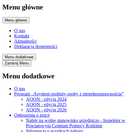
Menu główne
Menu główne
O nas
Kontakt
Aktualności
Deklaracja dostępności
Menu dodatkowe
Zamknij
Menu
Menu dodatkowe
O nas
Program „Asystent osobisty osoby z niepełnosprawnością”
AOON - edycja 2024
AOON - edycja 2025
AOON - edycja 2026
Ogłoszenia o pracę
Nabór na wolne stanowisko urzędnicze - Inspektor w
Powiatowym Centrum Pomocy Rodzinie
Informacja o wynikach naboru