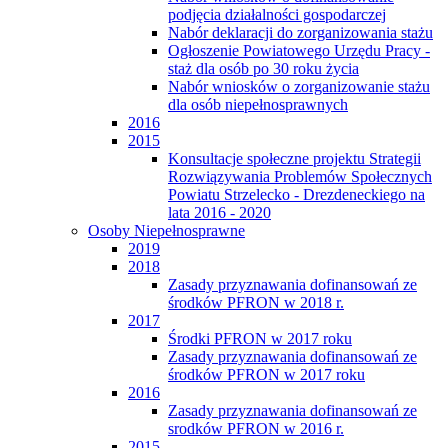
podjęcia działalności gospodarczej
Nabór deklaracji do zorganizowania stażu
Ogłoszenie Powiatowego Urzędu Pracy -
staż dla osób po 30 roku życia
Nabór wniosków o zorganizowanie stażu
dla osób niepełnosprawnych
2016
2015
Konsultacje społeczne projektu Strategii
Rozwiązywania Problemów Społecznych
Powiatu Strzelecko - Drezdeneckiego na
lata 2016 - 2020
Osoby Niepełnosprawne
2019
2018
Zasady przyznawania dofinansowań ze
środków PFRON w 2018 r.
2017
Środki PFRON w 2017 roku
Zasady przyznawania dofinansowań ze
środków PFRON w 2017 roku
2016
Zasady przyznawania dofinansowań ze
srodków PFRON w 2016 r.
2015