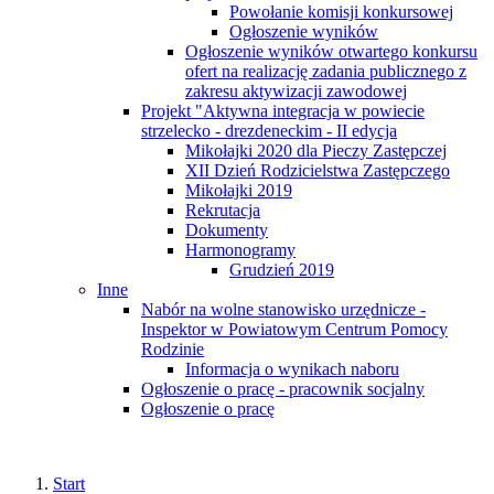
Powołanie komisji konkursowej
Ogłoszenie wyników
Ogłoszenie wyników otwartego konkursu
ofert na realizację zadania publicznego z
zakresu aktywizacji zawodowej
Projekt "Aktywna integracja w powiecie
strzelecko - drezdeneckim - II edycja
Mikołajki 2020 dla Pieczy Zastępczej
XII Dzień Rodzicielstwa Zastępczego
Mikołajki 2019
Rekrutacja
Dokumenty
Harmonogramy
Grudzień 2019
Inne
Nabór na wolne stanowisko urzędnicze -
Inspektor w Powiatowym Centrum Pomocy
Rodzinie
Informacja o wynikach naboru
Ogłoszenie o pracę - pracownik socjalny
Ogłoszenie o pracę
Start