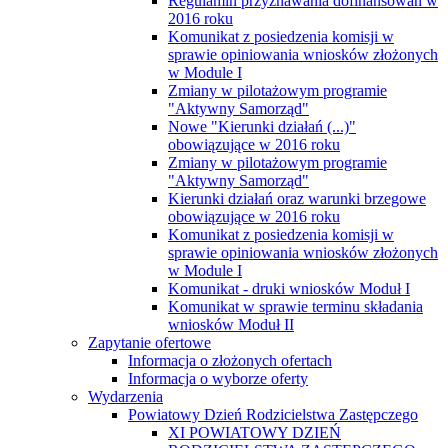
Regulamin przyznawania dofinansowań w
2016 roku
Komunikat z posiedzenia komisji w
sprawie opiniowania wniosków złożonych
w Module I
Zmiany w pilotażowym programie
"Aktywny Samorząd"
Nowe "Kierunki działań (...)"
obowiązujące w 2016 roku
Zmiany w pilotażowym programie
"Aktywny Samorząd"
Kierunki działań oraz warunki brzegowe
obowiązujące w 2016 roku
Komunikat z posiedzenia komisji w
sprawie opiniowania wniosków złożonych
w Module I
Komunikat - druki wniosków Moduł I
Komunikat w sprawie terminu składania
wniosków Moduł II
Zapytanie ofertowe
Informacja o złożonych ofertach
Informacja o wyborze oferty
Wydarzenia
Powiatowy Dzień Rodzicielstwa Zastępczego
XI POWIATOWY DZIEŃ