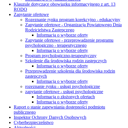
Klauzule dotyczące obowiązku informacyjnego z art. 13
RODO
Zapytanie ofertowe
Rozeznanie rynku program korekcyjno - edukacyjny
Zapytanie ofertowe - Organizacja Powiatowego Dnia
Rodzicielstwa Zastępczego
Informacja o wyborze oferty
Zapytanie ofertowe - przeprowadzenie programu
psychologiczno - terapeutycznego
Informacja o wyborze oferty
Program psychologiczno-terapeutyczny
Szkolenie dla środowiska rodzin zastępczych
Informacja o wyborze oferty
Przeprowadzenie szkolenia dla środowiska rodzin
zastępczych
Informacja o wyborze oferty
rozeznanie rynku - usługi psychologiczne
zapytanie ofertowe - usługi psychologiczne
Informacja o złożonych ofertach
Informacja o wyborze oferty
Raport o stanie zapewniania dostępności podmiotu
publicznego
Inspektor Ochrony Danych Osobowych
Cyberbezpieczeństwo
Aktualności