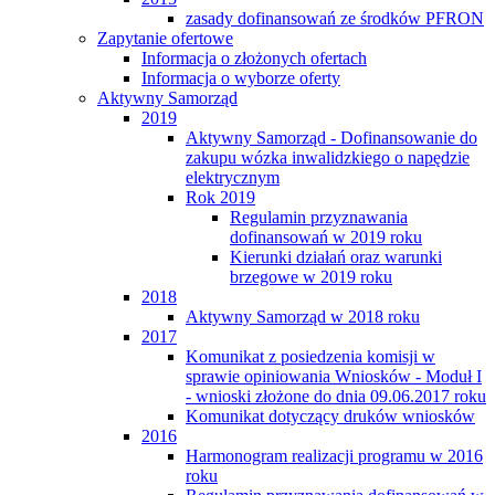
zasady dofinansowań ze środków PFRON
Zapytanie ofertowe
Informacja o złożonych ofertach
Informacja o wyborze oferty
Aktywny Samorząd
2019
Aktywny Samorząd - Dofinansowanie do
zakupu wózka inwalidzkiego o napędzie
elektrycznym
Rok 2019
Regulamin przyznawania
dofinansowań w 2019 roku
Kierunki działań oraz warunki
brzegowe w 2019 roku
2018
Aktywny Samorząd w 2018 roku
2017
Komunikat z posiedzenia komisji w
sprawie opiniowania Wniosków - Moduł I
- wnioski złożone do dnia 09.06.2017 roku
Komunikat dotyczący druków wniosków
2016
Harmonogram realizacji programu w 2016
roku