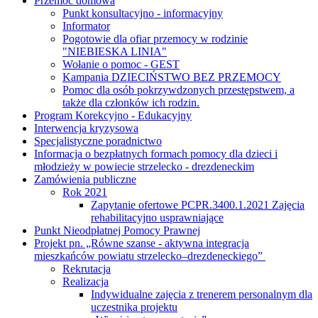
Przemoc domowa
Punkt konsultacyjno - informacyjny
Informator
Pogotowie dla ofiar przemocy w rodzinie
"NIEBIESKA LINIA"
Wołanie o pomoc - GEST
Kampania DZIECIŃSTWO BEZ PRZEMOCY
Pomoc dla osób pokrzywdzonych przestępstwem, a
także dla członków ich rodzin.
Program Korekcyjno - Edukacyjny
Interwencja kryzysowa
Specjalistyczne poradnictwo
Informacja o bezpłatnych formach pomocy dla dzieci i
młodzieży w powiecie strzelecko - drezdeneckim
Zamówienia publiczne
Rok 2021
Zapytanie ofertowe PCPR.3400.1.2021 Zajęcia
rehabilitacyjno usprawniające
Punkt Nieodpłatnej Pomocy Prawnej
Projekt pn. „Równe szanse - aktywna integracja
mieszkańców powiatu strzelecko–drezdeneckiego”
Rekrutacja
Realizacja
Indywidualne zajęcia z trenerem personalnym dla
uczestnika projektu