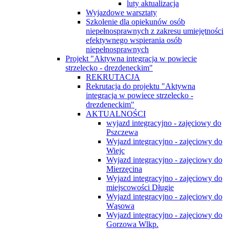
luty aktualizacja
Wyjazdowe warsztaty
Szkolenie dla opiekunów osób
niepełnosprawnych z zakresu umiejętności
efektywnego wspierania osób
niepełnosprawnych
Projekt "Aktywna integracja w powiecie
strzelecko - drezdeneckim"
REKRUTACJA
Rekrutacja do projektu "Aktywna
integracja w powiece strzelecko -
drezdeneckim"
AKTUALNOŚCI
wyjazd integracyjno - zajęciowy do
Pszczewa
Wyjazd integracyjno - zajęciowy do
Wiejc
Wyjazd integracyjno - zajęciowy do
Mierzęcina
Wyjazd integracyjno - zajęciowy do
miejscowości Długie
Wyjazd integracyjno - zajęciowy do
Wąsowa
Wyjazd integracyjno - zajęciowy do
Gorzowa Wlkp.