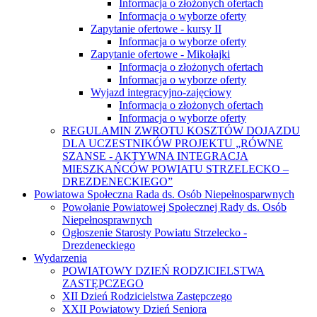
Informacja o złożonych ofertach
Informacja o wyborze oferty
Zapytanie ofertowe - kursy II
Informacja o wyborze oferty
Zapytanie ofertowe - Mikołajki
Informacja o złożonych ofertach
Informacja o wyborze oferty
Wyjazd integracyjno-zajęciowy
Informacja o złożonych ofertach
Informacja o wyborze oferty
REGULAMIN ZWROTU KOSZTÓW DOJAZDU
DLA UCZESTNIKÓW PROJEKTU „RÓWNE
SZANSE - AKTYWNA INTEGRACJA
MIESZKAŃCÓW POWIATU STRZELECKO –
DREZDENECKIEGO”
Powiatowa Społeczna Rada ds. Osób Niepełnosparwnych
Powołanie Powiatowej Społecznej Rady ds. Osób
Niepełnosprawnych
Ogłoszenie Starosty Powiatu Strzelecko -
Drezdeneckiego
Wydarzenia
POWIATOWY DZIEŃ RODZICIELSTWA
ZASTĘPCZEGO
XII Dzień Rodzicielstwa Zastępczego
XXII Powiatowy Dzień Seniora