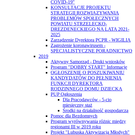
COVID-19"
KONSULTACJE PROJEKTU
STRATEGII ROZWIĄZYWANIA
PROBLEMÓW SPOŁECZNYCH
POWIATU STRZELECKO-
DREZDENECKIEGO NA LATA 2021-
2025
Zarządzenie Dyrektora PCPR - WIGILIA
Zagrożenie koronawirusem -
SPECJALISTYCZNE PORADNICTWO
2019
Aktywny Samorząd - Druki wniosków
Program "DOBRY START" Informacje
OGŁOSZENIE O POSZUKIWANIU
KANDYDATÓW DO PEŁNIENIA
FUNKCJI DYREKTORA
RODZINNEGO DOMU DZIECKA
PUP Ogłoszenia
Dla Pracodawców - 5-cio
miesięczny staż
Środki na działalność gospodarczą
Pomoc dla Bezdomnych
Program wyrównywania różnic między
regionami III w 2019 roku
Projekt "Lubuska Aktywizacja Młodych"