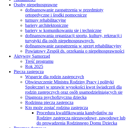
Osoby niepełnosprawne
dofinansowanie zaopatrzenia w przedmioty
ortopedyczne i środki pomocnicze
turnusy rehabilitacyjne
bariery architektoniczne
bariery w komunikowaniu się i techniczne
dofinansowania organizacji sportu, kultury, rekreacji i
turystyki dla osób niepełnosprawnych.
dofinansowanie zaopatrzenia w sprzęt rehabilitacyjny
Powiatowy Zespół ds. orzekania o niepełnosprawności
Aktywny Samorząd
Treść programu
Rok 2025
Piecza zastępcza
Wsparcie dla rodzin zastępczych
Obwieszczenie Ministra Rodziny Pracy i polityki
Społecznej w sprawie wysokości kwot świadczeń dla
rodzin zastępczych oraz osób usamodzielniających się
Diagnoza psychofizyczna dziecka
Rodzinna piecza zastępcza
Kto może zostać rodziną zastępczą
Procedura kwalifikowania kandydatów na
Rodziny zastępcza niezawodowe, zawodowe lub
do prowadzenia Rodzinnego Domu Dziecka