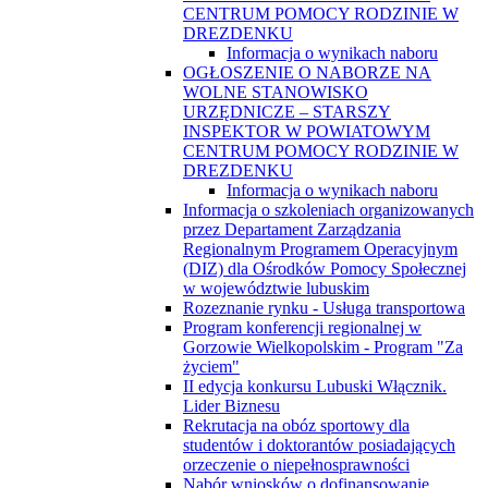
CENTRUM POMOCY RODZINIE W
DREZDENKU
Informacja o wynikach naboru
OGŁOSZENIE O NABORZE NA
WOLNE STANOWISKO
URZĘDNICZE – STARSZY
INSPEKTOR W POWIATOWYM
CENTRUM POMOCY RODZINIE W
DREZDENKU
Informacja o wynikach naboru
Informacja o szkoleniach organizowanych
przez Departament Zarządzania
Regionalnym Programem Operacyjnym
(DIZ) dla Ośrodków Pomocy Społecznej
w województwie lubuskim
Rozeznanie rynku - Usługa transportowa
Program konferencji regionalnej w
Gorzowie Wielkopolskim - Program "Za
życiem"
II edycja konkursu Lubuski Włącznik.
Lider Biznesu
Rekrutacja na obóz sportowy dla
studentów i doktorantów posiadających
orzeczenie o niepełnosprawności
Nabór wniosków o dofinansowanie