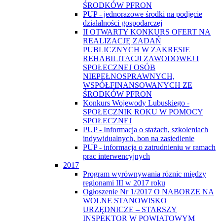
ŚRODKÓW PFRON
PUP - jednorazowe środki na podjęcie
działalności gospodarczej
II OTWARTY KONKURS OFERT NA
REALIZACJĘ ZADAŃ
PUBLICZNYCH W ZAKRESIE
REHABILITACJI ZAWODOWEJ I
SPOŁECZNEJ OSÓB
NIEPEŁNOSPRAWNYCH,
WSPÓŁFINANSOWANYCH ZE
ŚRODKÓW PFRON
Konkurs Wojewody Lubuskiego -
SPOŁECZNIK ROKU W POMOCY
SPOŁECZNEJ
PUP - Informacja o stażach, szkoleniach
indywidualnych, bon na zasiedlenie
PUP - informacja o zatrudnieniu w ramach
prac interwencyjnych
2017
Program wyrównywania róznic między
regionami III w 2017 roku
Ogłoszenie Nr 1/2017 O NABORZE NA
WOLNE STANOWISKO
URZĘDNICZE – STARSZY
INSPEKTOR W POWIATOWYM